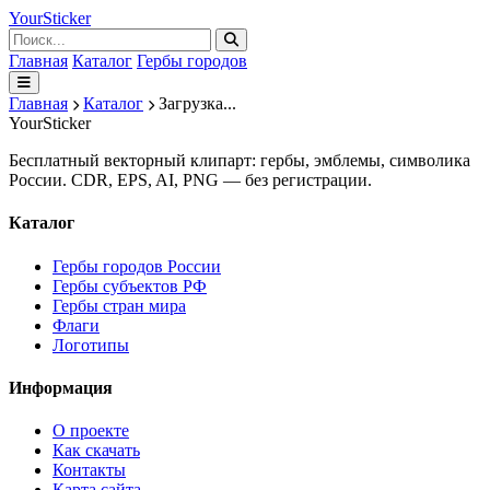
Your
Sticker
Главная
Каталог
Гербы городов
Главная
Каталог
Загрузка...
Your
Sticker
Бесплатный векторный клипарт: гербы, эмблемы, символика
России. CDR, EPS, AI, PNG — без регистрации.
Каталог
Гербы городов России
Гербы субъектов РФ
Гербы стран мира
Флаги
Логотипы
Информация
О проекте
Как скачать
Контакты
Карта сайта