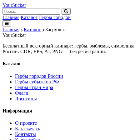
Your
Sticker
Главная
Каталог
Гербы городов
Главная
Каталог
Загрузка...
Your
Sticker
Бесплатный векторный клипарт: гербы, эмблемы, символика
России. CDR, EPS, AI, PNG — без регистрации.
Каталог
Гербы городов России
Гербы субъектов РФ
Гербы стран мира
Флаги
Логотипы
Информация
О проекте
Как скачать
Контакты
Карта сайта