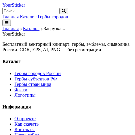
Your
Sticker
Главная
Каталог
Гербы городов
Главная
Каталог
Загрузка...
Your
Sticker
Бесплатный векторный клипарт: гербы, эмблемы, символика
России. CDR, EPS, AI, PNG — без регистрации.
Каталог
Гербы городов России
Гербы субъектов РФ
Гербы стран мира
Флаги
Логотипы
Информация
О проекте
Как скачать
Контакты
Карта сайта