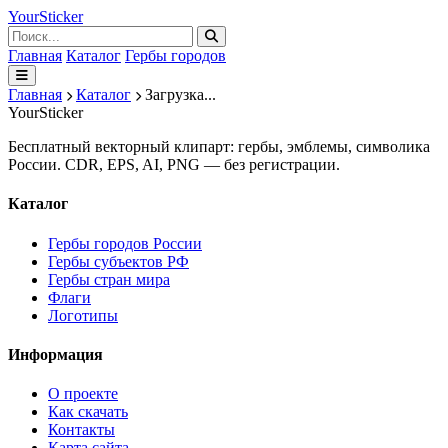
Your
Sticker
Главная
Каталог
Гербы городов
Главная
Каталог
Загрузка...
Your
Sticker
Бесплатный векторный клипарт: гербы, эмблемы, символика
России. CDR, EPS, AI, PNG — без регистрации.
Каталог
Гербы городов России
Гербы субъектов РФ
Гербы стран мира
Флаги
Логотипы
Информация
О проекте
Как скачать
Контакты
Карта сайта