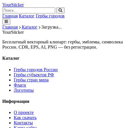
Your
Sticker
Главная
Каталог
Гербы городов
Главная
Каталог
Загрузка...
Your
Sticker
Бесплатный векторный клипарт: гербы, эмблемы, символика
России. CDR, EPS, AI, PNG — без регистрации.
Каталог
Гербы городов России
Гербы субъектов РФ
Гербы стран мира
Флаги
Логотипы
Информация
О проекте
Как скачать
Контакты
Карта сайта