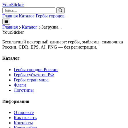
Your
Sticker
Главная
Каталог
Гербы городов
Главная
Каталог
Загрузка...
Your
Sticker
Бесплатный векторный клипарт: гербы, эмблемы, символика
России. CDR, EPS, AI, PNG — без регистрации.
Каталог
Гербы городов России
Гербы субъектов РФ
Гербы стран мира
Флаги
Логотипы
Информация
О проекте
Как скачать
Контакты
Карта сайта