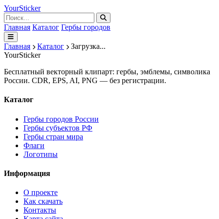
Your
Sticker
Главная
Каталог
Гербы городов
Главная
Каталог
Загрузка...
Your
Sticker
Бесплатный векторный клипарт: гербы, эмблемы, символика
России. CDR, EPS, AI, PNG — без регистрации.
Каталог
Гербы городов России
Гербы субъектов РФ
Гербы стран мира
Флаги
Логотипы
Информация
О проекте
Как скачать
Контакты
Карта сайта