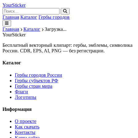
Your
Sticker
Главная
Каталог
Гербы городов
Главная
Каталог
Загрузка...
Your
Sticker
Бесплатный векторный клипарт: гербы, эмблемы, символика
России. CDR, EPS, AI, PNG — без регистрации.
Каталог
Гербы городов России
Гербы субъектов РФ
Гербы стран мира
Флаги
Логотипы
Информация
О проекте
Как скачать
Контакты
Карта сайта