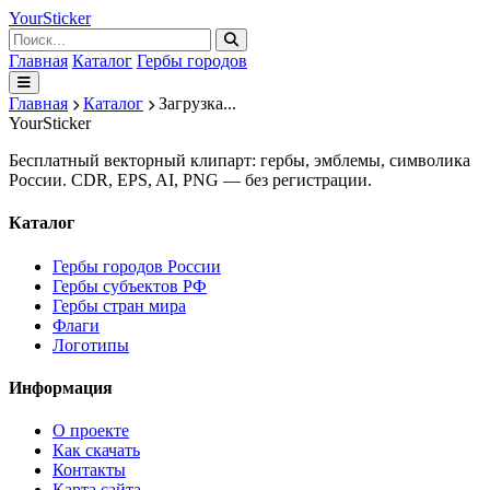
Your
Sticker
Главная
Каталог
Гербы городов
Главная
Каталог
Загрузка...
Your
Sticker
Бесплатный векторный клипарт: гербы, эмблемы, символика
России. CDR, EPS, AI, PNG — без регистрации.
Каталог
Гербы городов России
Гербы субъектов РФ
Гербы стран мира
Флаги
Логотипы
Информация
О проекте
Как скачать
Контакты
Карта сайта