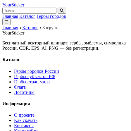
Your
Sticker
Главная
Каталог
Гербы городов
Главная
Каталог
Загрузка...
Your
Sticker
Бесплатный векторный клипарт: гербы, эмблемы, символика
России. CDR, EPS, AI, PNG — без регистрации.
Каталог
Гербы городов России
Гербы субъектов РФ
Гербы стран мира
Флаги
Логотипы
Информация
О проекте
Как скачать
Контакты
Карта сайта