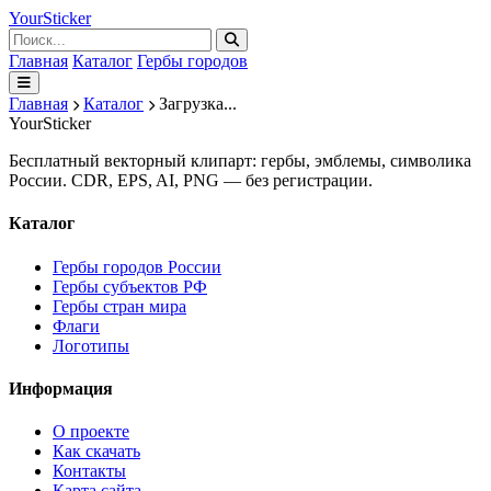
Your
Sticker
Главная
Каталог
Гербы городов
Главная
Каталог
Загрузка...
Your
Sticker
Бесплатный векторный клипарт: гербы, эмблемы, символика
России. CDR, EPS, AI, PNG — без регистрации.
Каталог
Гербы городов России
Гербы субъектов РФ
Гербы стран мира
Флаги
Логотипы
Информация
О проекте
Как скачать
Контакты
Карта сайта