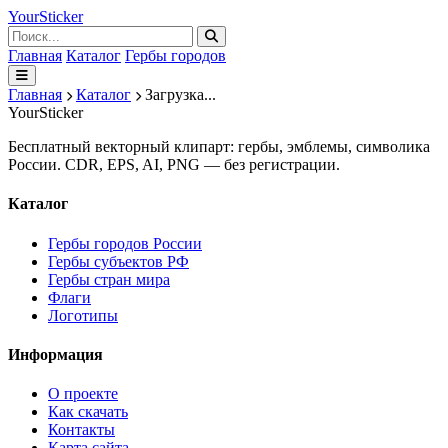
Your
Sticker
Главная
Каталог
Гербы городов
Главная
Каталог
Загрузка...
Your
Sticker
Бесплатный векторный клипарт: гербы, эмблемы, символика
России. CDR, EPS, AI, PNG — без регистрации.
Каталог
Гербы городов России
Гербы субъектов РФ
Гербы стран мира
Флаги
Логотипы
Информация
О проекте
Как скачать
Контакты
Карта сайта