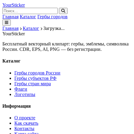
Your
Sticker
Главная
Каталог
Гербы городов
Главная
Каталог
Загрузка...
Your
Sticker
Бесплатный векторный клипарт: гербы, эмблемы, символика
России. CDR, EPS, AI, PNG — без регистрации.
Каталог
Гербы городов России
Гербы субъектов РФ
Гербы стран мира
Флаги
Логотипы
Информация
О проекте
Как скачать
Контакты
Карта сайта