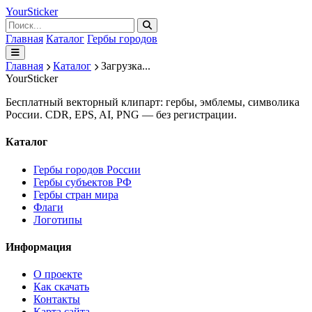
Your
Sticker
Главная
Каталог
Гербы городов
Главная
Каталог
Загрузка...
Your
Sticker
Бесплатный векторный клипарт: гербы, эмблемы, символика
России. CDR, EPS, AI, PNG — без регистрации.
Каталог
Гербы городов России
Гербы субъектов РФ
Гербы стран мира
Флаги
Логотипы
Информация
О проекте
Как скачать
Контакты
Карта сайта