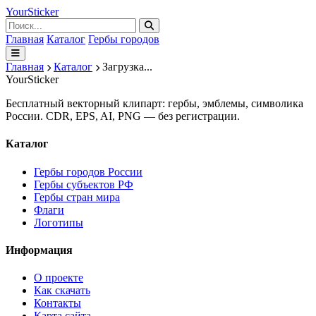
Your
Sticker
Главная
Каталог
Гербы городов
Главная
Каталог
Загрузка...
Your
Sticker
Бесплатный векторный клипарт: гербы, эмблемы, символика
России. CDR, EPS, AI, PNG — без регистрации.
Каталог
Гербы городов России
Гербы субъектов РФ
Гербы стран мира
Флаги
Логотипы
Информация
О проекте
Как скачать
Контакты
Карта сайта