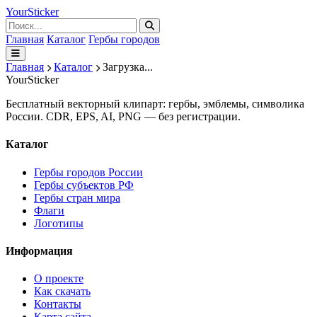
Your
Sticker
Главная
Каталог
Гербы городов
Главная
Каталог
Загрузка...
Your
Sticker
Бесплатный векторный клипарт: гербы, эмблемы, символика
России. CDR, EPS, AI, PNG — без регистрации.
Каталог
Гербы городов России
Гербы субъектов РФ
Гербы стран мира
Флаги
Логотипы
Информация
О проекте
Как скачать
Контакты
Карта сайта