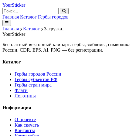
Your
Sticker
Главная
Каталог
Гербы городов
Главная
Каталог
Загрузка...
Your
Sticker
Бесплатный векторный клипарт: гербы, эмблемы, символика
России. CDR, EPS, AI, PNG — без регистрации.
Каталог
Гербы городов России
Гербы субъектов РФ
Гербы стран мира
Флаги
Логотипы
Информация
О проекте
Как скачать
Контакты
Карта сайта