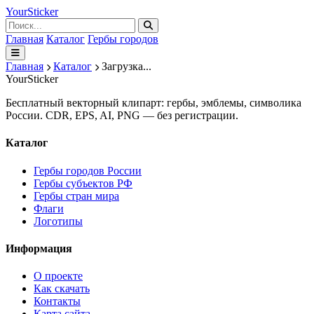
Your
Sticker
Главная
Каталог
Гербы городов
Главная
Каталог
Загрузка...
Your
Sticker
Бесплатный векторный клипарт: гербы, эмблемы, символика
России. CDR, EPS, AI, PNG — без регистрации.
Каталог
Гербы городов России
Гербы субъектов РФ
Гербы стран мира
Флаги
Логотипы
Информация
О проекте
Как скачать
Контакты
Карта сайта