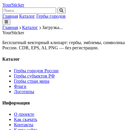
Your
Sticker
Главная
Каталог
Гербы городов
Главная
Каталог
Загрузка...
Your
Sticker
Бесплатный векторный клипарт: гербы, эмблемы, символика
России. CDR, EPS, AI, PNG — без регистрации.
Каталог
Гербы городов России
Гербы субъектов РФ
Гербы стран мира
Флаги
Логотипы
Информация
О проекте
Как скачать
Контакты
Карта сайта