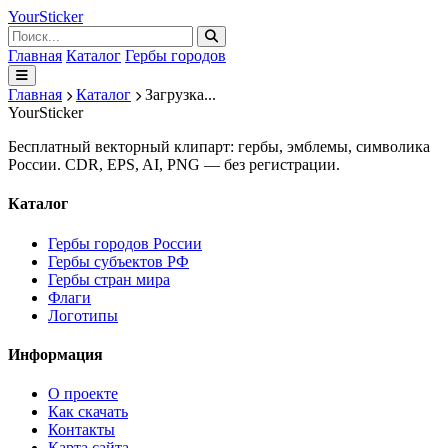
Your
Sticker
Главная
Каталог
Гербы городов
Главная
Каталог
Загрузка...
Your
Sticker
Бесплатный векторный клипарт: гербы, эмблемы, символика
России. CDR, EPS, AI, PNG — без регистрации.
Каталог
Гербы городов России
Гербы субъектов РФ
Гербы стран мира
Флаги
Логотипы
Информация
О проекте
Как скачать
Контакты
Карта сайта