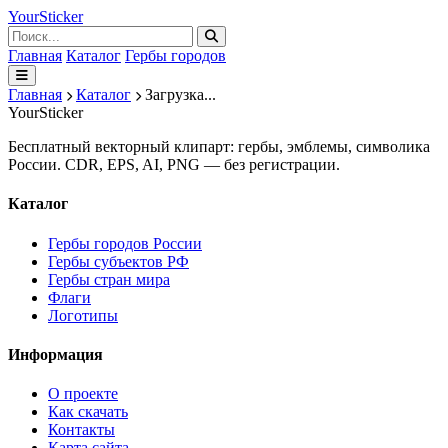
Your
Sticker
Главная
Каталог
Гербы городов
Главная
Каталог
Загрузка...
Your
Sticker
Бесплатный векторный клипарт: гербы, эмблемы, символика
России. CDR, EPS, AI, PNG — без регистрации.
Каталог
Гербы городов России
Гербы субъектов РФ
Гербы стран мира
Флаги
Логотипы
Информация
О проекте
Как скачать
Контакты
Карта сайта