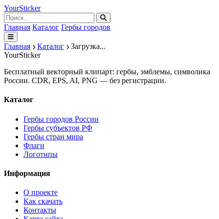
Your
Sticker
Главная
Каталог
Гербы городов
Главная
Каталог
Загрузка...
Your
Sticker
Бесплатный векторный клипарт: гербы, эмблемы, символика
России. CDR, EPS, AI, PNG — без регистрации.
Каталог
Гербы городов России
Гербы субъектов РФ
Гербы стран мира
Флаги
Логотипы
Информация
О проекте
Как скачать
Контакты
Карта сайта