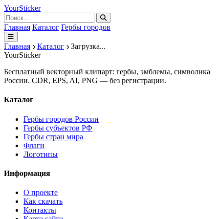
Your
Sticker
Главная
Каталог
Гербы городов
Главная
Каталог
Загрузка...
Your
Sticker
Бесплатный векторный клипарт: гербы, эмблемы, символика
России. CDR, EPS, AI, PNG — без регистрации.
Каталог
Гербы городов России
Гербы субъектов РФ
Гербы стран мира
Флаги
Логотипы
Информация
О проекте
Как скачать
Контакты
Карта сайта