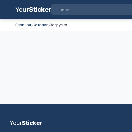
Your
Sticker
Главная
Каталог
Загрузка...
Your
Sticker