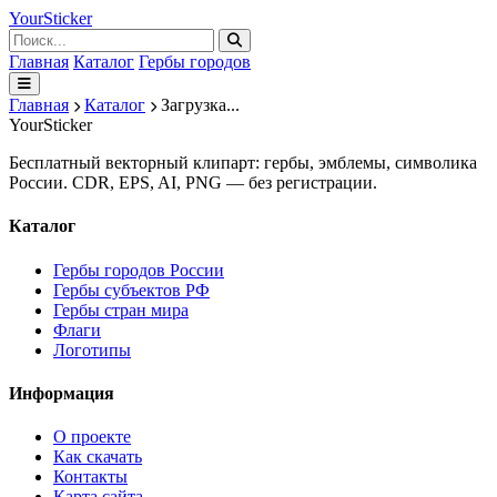
Your
Sticker
Главная
Каталог
Гербы городов
Главная
Каталог
Загрузка...
Your
Sticker
Бесплатный векторный клипарт: гербы, эмблемы, символика
России. CDR, EPS, AI, PNG — без регистрации.
Каталог
Гербы городов России
Гербы субъектов РФ
Гербы стран мира
Флаги
Логотипы
Информация
О проекте
Как скачать
Контакты
Карта сайта