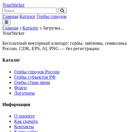
Your
Sticker
Главная
Каталог
Гербы городов
Главная
Каталог
Загрузка...
Your
Sticker
Бесплатный векторный клипарт: гербы, эмблемы, символика
России. CDR, EPS, AI, PNG — без регистрации.
Каталог
Гербы городов России
Гербы субъектов РФ
Гербы стран мира
Флаги
Логотипы
Информация
О проекте
Как скачать
Контакты
Карта сайта