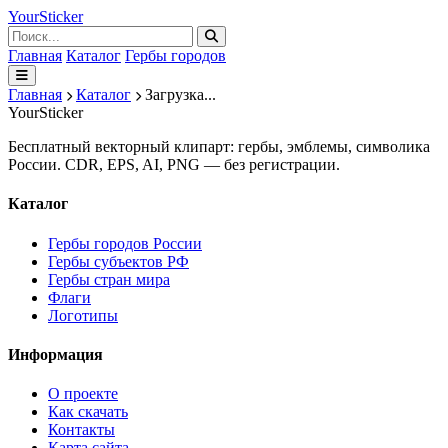
Your
Sticker
Главная
Каталог
Гербы городов
Главная
Каталог
Загрузка...
Your
Sticker
Бесплатный векторный клипарт: гербы, эмблемы, символика
России. CDR, EPS, AI, PNG — без регистрации.
Каталог
Гербы городов России
Гербы субъектов РФ
Гербы стран мира
Флаги
Логотипы
Информация
О проекте
Как скачать
Контакты
Карта сайта