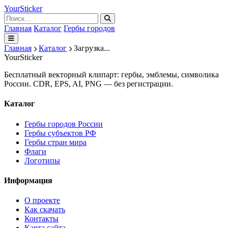
Your
Sticker
Главная
Каталог
Гербы городов
Главная
Каталог
Загрузка...
Your
Sticker
Бесплатный векторный клипарт: гербы, эмблемы, символика
России. CDR, EPS, AI, PNG — без регистрации.
Каталог
Гербы городов России
Гербы субъектов РФ
Гербы стран мира
Флаги
Логотипы
Информация
О проекте
Как скачать
Контакты
Карта сайта