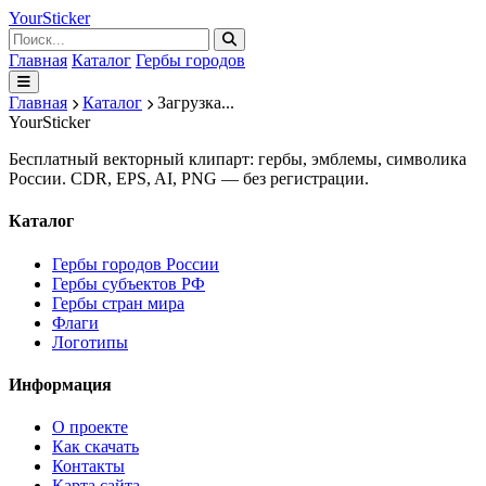
Your
Sticker
Главная
Каталог
Гербы городов
Главная
Каталог
Загрузка...
Your
Sticker
Бесплатный векторный клипарт: гербы, эмблемы, символика
России. CDR, EPS, AI, PNG — без регистрации.
Каталог
Гербы городов России
Гербы субъектов РФ
Гербы стран мира
Флаги
Логотипы
Информация
О проекте
Как скачать
Контакты
Карта сайта