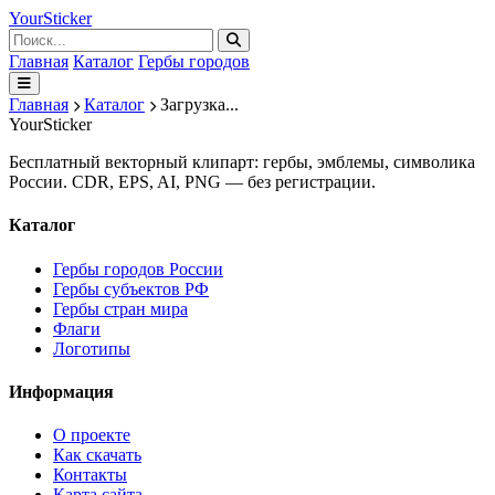
Your
Sticker
Главная
Каталог
Гербы городов
Главная
Каталог
Загрузка...
Your
Sticker
Бесплатный векторный клипарт: гербы, эмблемы, символика
России. CDR, EPS, AI, PNG — без регистрации.
Каталог
Гербы городов России
Гербы субъектов РФ
Гербы стран мира
Флаги
Логотипы
Информация
О проекте
Как скачать
Контакты
Карта сайта