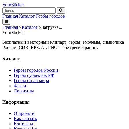
Your
Sticker
Главная
Каталог
Гербы городов
Главная
Каталог
Загрузка...
Your
Sticker
Бесплатный векторный клипарт: гербы, эмблемы, символика
России. CDR, EPS, AI, PNG — без регистрации.
Каталог
Гербы городов России
Гербы субъектов РФ
Гербы стран мира
Флаги
Логотипы
Информация
О проекте
Как скачать
Контакты
Карта сайта