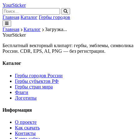
Your
Sticker
Главная
Каталог
Гербы городов
Главная
Каталог
Загрузка...
Your
Sticker
Бесплатный векторный клипарт: гербы, эмблемы, символика
России. CDR, EPS, AI, PNG — без регистрации.
Каталог
Гербы городов России
Гербы субъектов РФ
Гербы стран мира
Флаги
Логотипы
Информация
О проекте
Как скачать
Контакты
Карта сайта