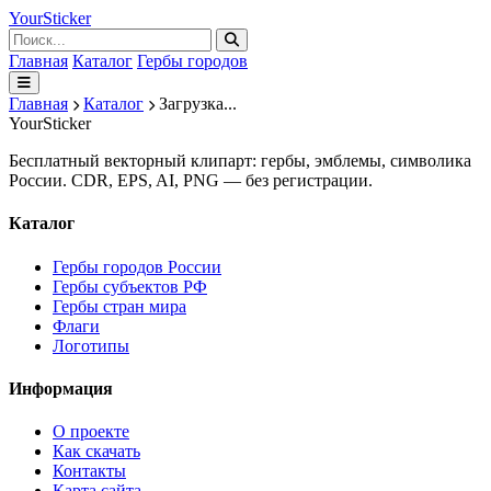
Your
Sticker
Главная
Каталог
Гербы городов
Главная
Каталог
Загрузка...
Your
Sticker
Бесплатный векторный клипарт: гербы, эмблемы, символика
России. CDR, EPS, AI, PNG — без регистрации.
Каталог
Гербы городов России
Гербы субъектов РФ
Гербы стран мира
Флаги
Логотипы
Информация
О проекте
Как скачать
Контакты
Карта сайта