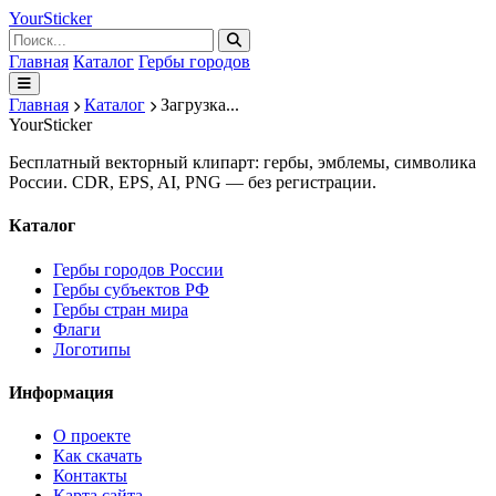
Your
Sticker
Главная
Каталог
Гербы городов
Главная
Каталог
Загрузка...
Your
Sticker
Бесплатный векторный клипарт: гербы, эмблемы, символика
России. CDR, EPS, AI, PNG — без регистрации.
Каталог
Гербы городов России
Гербы субъектов РФ
Гербы стран мира
Флаги
Логотипы
Информация
О проекте
Как скачать
Контакты
Карта сайта