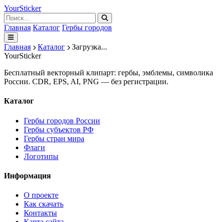
Your
Sticker
Главная
Каталог
Гербы городов
Главная
Каталог
Загрузка...
Your
Sticker
Бесплатный векторный клипарт: гербы, эмблемы, символика
России. CDR, EPS, AI, PNG — без регистрации.
Каталог
Гербы городов России
Гербы субъектов РФ
Гербы стран мира
Флаги
Логотипы
Информация
О проекте
Как скачать
Контакты
Карта сайта