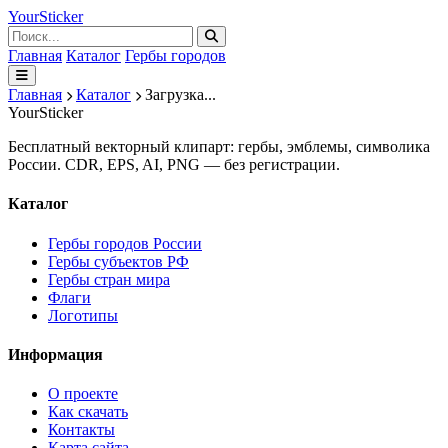
Your
Sticker
Главная
Каталог
Гербы городов
Главная
Каталог
Загрузка...
Your
Sticker
Бесплатный векторный клипарт: гербы, эмблемы, символика
России. CDR, EPS, AI, PNG — без регистрации.
Каталог
Гербы городов России
Гербы субъектов РФ
Гербы стран мира
Флаги
Логотипы
Информация
О проекте
Как скачать
Контакты
Карта сайта