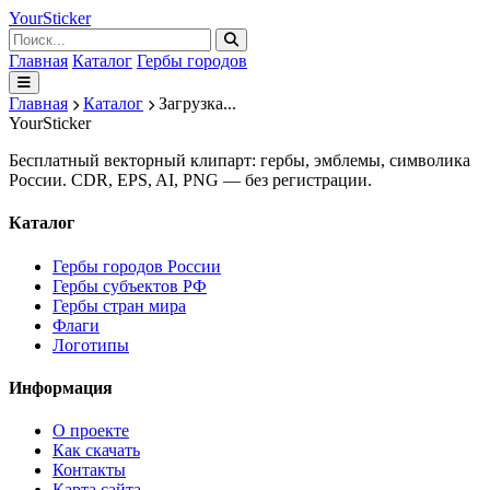
Your
Sticker
Главная
Каталог
Гербы городов
Главная
Каталог
Загрузка...
Your
Sticker
Бесплатный векторный клипарт: гербы, эмблемы, символика
России. CDR, EPS, AI, PNG — без регистрации.
Каталог
Гербы городов России
Гербы субъектов РФ
Гербы стран мира
Флаги
Логотипы
Информация
О проекте
Как скачать
Контакты
Карта сайта