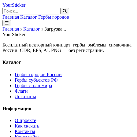
Your
Sticker
Главная
Каталог
Гербы городов
Главная
Каталог
Загрузка...
Your
Sticker
Бесплатный векторный клипарт: гербы, эмблемы, символика
России. CDR, EPS, AI, PNG — без регистрации.
Каталог
Гербы городов России
Гербы субъектов РФ
Гербы стран мира
Флаги
Логотипы
Информация
О проекте
Как скачать
Контакты
Карта сайта