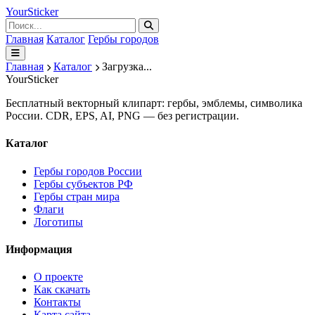
Your
Sticker
Главная
Каталог
Гербы городов
Главная
Каталог
Загрузка...
Your
Sticker
Бесплатный векторный клипарт: гербы, эмблемы, символика
России. CDR, EPS, AI, PNG — без регистрации.
Каталог
Гербы городов России
Гербы субъектов РФ
Гербы стран мира
Флаги
Логотипы
Информация
О проекте
Как скачать
Контакты
Карта сайта