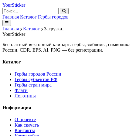
Your
Sticker
Главная
Каталог
Гербы городов
Главная
Каталог
Загрузка...
Your
Sticker
Бесплатный векторный клипарт: гербы, эмблемы, символика
России. CDR, EPS, AI, PNG — без регистрации.
Каталог
Гербы городов России
Гербы субъектов РФ
Гербы стран мира
Флаги
Логотипы
Информация
О проекте
Как скачать
Контакты
Карта сайта