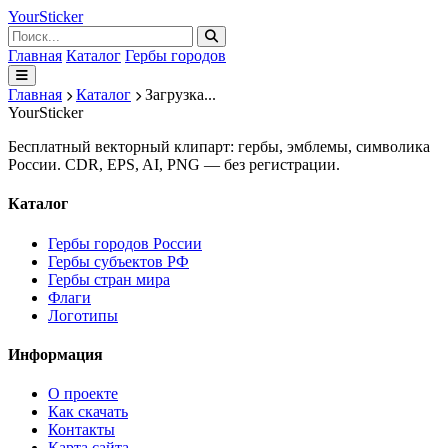
Your
Sticker
Главная
Каталог
Гербы городов
Главная
Каталог
Загрузка...
Your
Sticker
Бесплатный векторный клипарт: гербы, эмблемы, символика
России. CDR, EPS, AI, PNG — без регистрации.
Каталог
Гербы городов России
Гербы субъектов РФ
Гербы стран мира
Флаги
Логотипы
Информация
О проекте
Как скачать
Контакты
Карта сайта