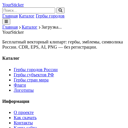
Your
Sticker
Главная
Каталог
Гербы городов
Главная
Каталог
Загрузка...
Your
Sticker
Бесплатный векторный клипарт: гербы, эмблемы, символика
России. CDR, EPS, AI, PNG — без регистрации.
Каталог
Гербы городов России
Гербы субъектов РФ
Гербы стран мира
Флаги
Логотипы
Информация
О проекте
Как скачать
Контакты
Карта сайта