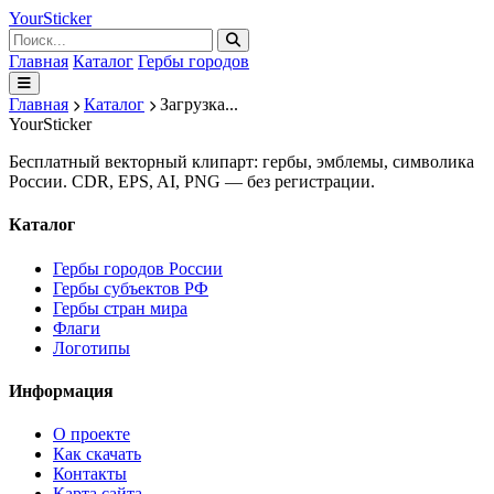
Your
Sticker
Главная
Каталог
Гербы городов
Главная
Каталог
Загрузка...
Your
Sticker
Бесплатный векторный клипарт: гербы, эмблемы, символика
России. CDR, EPS, AI, PNG — без регистрации.
Каталог
Гербы городов России
Гербы субъектов РФ
Гербы стран мира
Флаги
Логотипы
Информация
О проекте
Как скачать
Контакты
Карта сайта