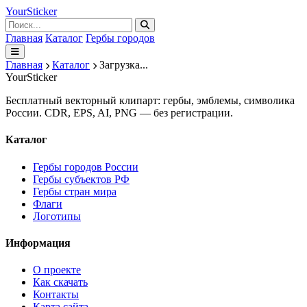
Your
Sticker
Главная
Каталог
Гербы городов
Главная
Каталог
Загрузка...
Your
Sticker
Бесплатный векторный клипарт: гербы, эмблемы, символика
России. CDR, EPS, AI, PNG — без регистрации.
Каталог
Гербы городов России
Гербы субъектов РФ
Гербы стран мира
Флаги
Логотипы
Информация
О проекте
Как скачать
Контакты
Карта сайта