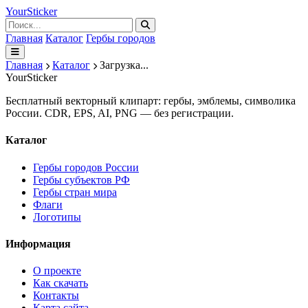
Your
Sticker
Главная
Каталог
Гербы городов
Главная
Каталог
Загрузка...
Your
Sticker
Бесплатный векторный клипарт: гербы, эмблемы, символика
России. CDR, EPS, AI, PNG — без регистрации.
Каталог
Гербы городов России
Гербы субъектов РФ
Гербы стран мира
Флаги
Логотипы
Информация
О проекте
Как скачать
Контакты
Карта сайта