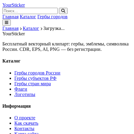
Your
Sticker
Главная
Каталог
Гербы городов
Главная
Каталог
Загрузка...
Your
Sticker
Бесплатный векторный клипарт: гербы, эмблемы, символика
России. CDR, EPS, AI, PNG — без регистрации.
Каталог
Гербы городов России
Гербы субъектов РФ
Гербы стран мира
Флаги
Логотипы
Информация
О проекте
Как скачать
Контакты
Карта сайта