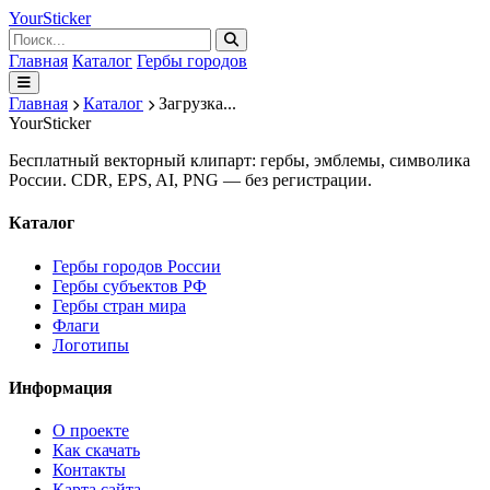
Your
Sticker
Главная
Каталог
Гербы городов
Главная
Каталог
Загрузка...
Your
Sticker
Бесплатный векторный клипарт: гербы, эмблемы, символика
России. CDR, EPS, AI, PNG — без регистрации.
Каталог
Гербы городов России
Гербы субъектов РФ
Гербы стран мира
Флаги
Логотипы
Информация
О проекте
Как скачать
Контакты
Карта сайта