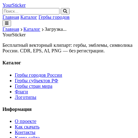
Your
Sticker
Главная
Каталог
Гербы городов
Главная
Каталог
Загрузка...
Your
Sticker
Бесплатный векторный клипарт: гербы, эмблемы, символика
России. CDR, EPS, AI, PNG — без регистрации.
Каталог
Гербы городов России
Гербы субъектов РФ
Гербы стран мира
Флаги
Логотипы
Информация
О проекте
Как скачать
Контакты
Карта сайта