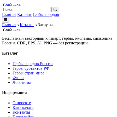
Your
Sticker
Главная
Каталог
Гербы городов
Главная
Каталог
Загрузка...
Your
Sticker
Бесплатный векторный клипарт: гербы, эмблемы, символика
России. CDR, EPS, AI, PNG — без регистрации.
Каталог
Гербы городов России
Гербы субъектов РФ
Гербы стран мира
Флаги
Логотипы
Информация
О проекте
Как скачать
Контакты
Карта сайта