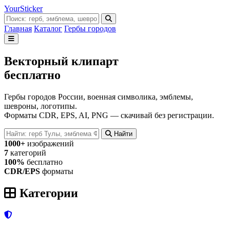
Your
Sticker
Главная
Каталог
Гербы городов
Векторный клипарт
бесплатно
Гербы городов России, военная символика, эмблемы,
шевроны, логотипы.
Форматы CDR, EPS, AI, PNG — скачивай без регистрации.
Найти
1000+
изображений
7
категорий
100%
бесплатно
CDR/EPS
форматы
Категории